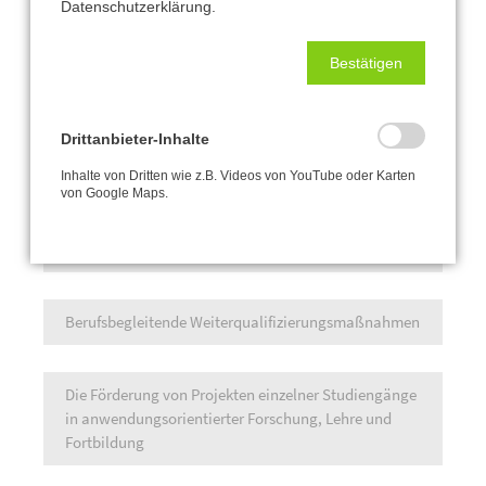
Bereichen Technik und Wirtschaft.
Datenschutzerklärung.
Bestätigen
Die Vergabe von Stipendien für Auslandsaufenthalte
und –praktika an Partnerhochschulen sowie für
ausländische Studierende in Mosbach und Bad
Drittanbieter-Inhalte
Mergentheim.
Inhalte von Dritten wie z.B. Videos von YouTube oder Karten
von Google Maps.
Die Mosbacher Campusgespräche – Bad
Mergentheimer Schlossgespräche
Berufsbegleitende Weiterqualifizierungsmaßnahmen
Die Förderung von Projekten einzelner Studiengänge
in anwendungsorientierter Forschung, Lehre und
Fortbildung