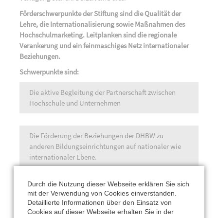
Förderschwerpunkte der Stiftung sind die Qualität der
Lehre, die Internationalisierung sowie Maßnahmen des
Hochschulmarketing. Leitplanken sind die regionale
Verankerung und ein feinmaschiges Netz internationaler
Beziehungen.
Schwerpunkte sind:
Die aktive Begleitung der Partnerschaft zwischen
Hochschule und Unternehmen
Die Förderung der Beziehungen der DHBW zu
anderen Bildungseinrichtungen auf nationaler wie
internationaler Ebene.
Durch die Nutzung dieser Webseite erklären Sie sich
Die internationale Ausrichtung der Hochschule durch
mit der Verwendung von Cookies einverstanden.
die Förderung eines intensiven, internationalen
Detaillierte Informationen über den Einsatz von
Studierenden- und Dozentenaustausches in den
Cookies auf dieser Webseite erhalten Sie in der