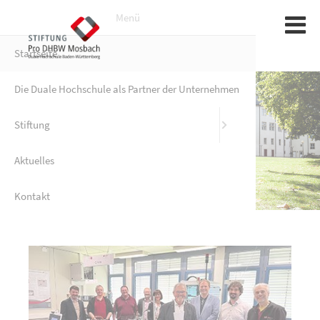
Menü
Startseite
Gründung |
Sponsoren
Sponsorin
Die Duale Hochschule als Partner der Unternehmen
Aufgaben u
Stiftung
Tunnelbau
Aktuelles
Fördermögl
Kontakt
Förder-Par
Organe
Satzung