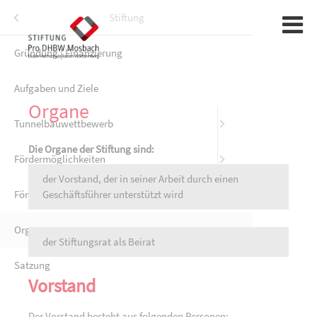
Menü
Stiftung
Gründung | Finanzierung
Sponsoren
Sponsorin
hschule als Partner der Unternehmen
Aufgaben und Ziele
Organe
Tunnelbauwettbewerb
Die Organe der Stiftung sind:
Fördermöglichkeiten
der Vorstand, der in seiner Arbeit durch einen
Förder-Partner
Geschäftsführer unterstützt wird
Organe
der Stiftungsrat als Beirat
Satzung
Vorstand
Der Vorstand besteht aus folgenden Personen: