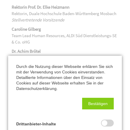
Rektorin Prof. Dr. Elke Heizmann
Rektorin, Duale Hochschule Baden-Württemberg Mosbach
Stellvertretende Vorsitzende
Caroline Gilberg
Team Lead Human Resources, ALDI Süd Dienstleistungs-SE
& Co. oHG
Dr. Achim
Brötel
Landrat, Neckar-Odenwald-Kreis
Dr. Norbert Dörschner
Durch die Nutzung dieser Webseite erklären Sie sich
mit der Verwendung von Cookies einverstanden.
Geschäftsführer „Schwarz Personal Services GmbH & Co.
Detaillierte Informationen über den Einsatz von
KG“, Neckarsulm
Cookies auf dieser Webseite erhalten Sie in der
Marco Garcia
Datenschutzerklärung.
Vorstand Volksbank eG Mosbach
Bestätigen
Udo Glatthaar
Oberbürgermeister, Große Kreisstadt Bad Mergentheim
Wolfgang Metzger
Drittanbieter-Inhalte
Geschäftsführer „Metzger Verwaltung GmbH & Co. KG"