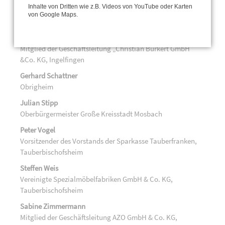
Inhalte von Dritten wie z.B. Videos von YouTube oder Karten
Timo Mosca
von Google Maps.
Geschäftsführer Mosca GmbH, Waldbrunn
Meike Querengässer
Mitglied der Geschäftsleitung „Christian Bürkert GmbH
&Co. KG, Ingelfingen
Gerhard Schattner
Obrigheim
Julian Stipp
Oberbürgermeister Große Kreisstadt Mosbach
Peter Vogel
Vorsitzender des Vorstands der Sparkasse Tauberfranken,
Tauberbischofsheim
Steffen Weis
Vereinigte Spezialmöbelfabriken GmbH & Co. KG,
Tauberbischofsheim
Sabine Zimmermann
Mitglied der Geschäftsleitung AZO GmbH & Co. KG,