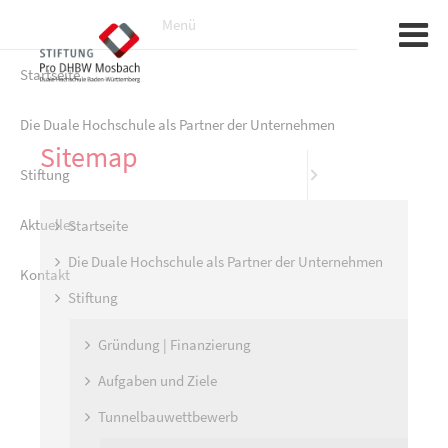
Menü
Startseite
Gründung |
Sponsoren
Sponsorin
Die Duale Hochschule als Partner der Unternehmen
Aufgaben u
Sitemap
Stiftung
Tunnelbau
Aktuelles
Fördermögl
Startseite
Die Duale Hochschule als Partner der Unternehmen
Kontakt
Förder-Par
Stiftung
Organe
Gründung | Finanzierung
Satzung
Aufgaben und Ziele
Tunnelbauwettbewerb